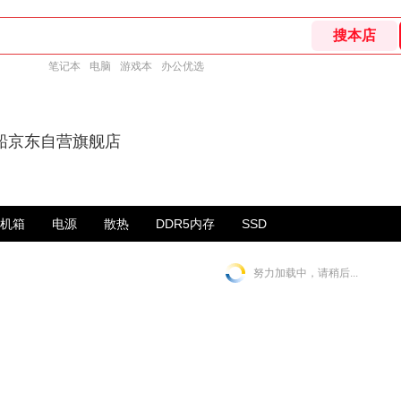
笔记本
电脑
游戏本
办公优选
船京东自营旗舰店
机箱
电源
散热
DDR5内存
SSD
努力加载中，请稍后...