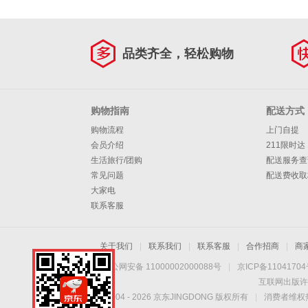
品类齐全，轻松购物
购物指南
配送方式
购物流程
上门自提
会员介绍
211限时达
生活旅行/团购
配送服务查
常见问题
配送费收取
大家电
联系客服
关于我们
|
联系我们
|
联系客服
|
合作招商
|
商
京公网安备 11000002000088号
|
京ICP备1104170
互联网出版许
Copyright © 2004 -
2026
京东JINGDONG 版权所有
|
消费者维权热