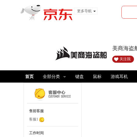
更多导航
服装城
食品
金融
美商海盗
关注我
首页
全部分类
键盘
鼠标
游戏耳机
售前客服
客服1
工作时间