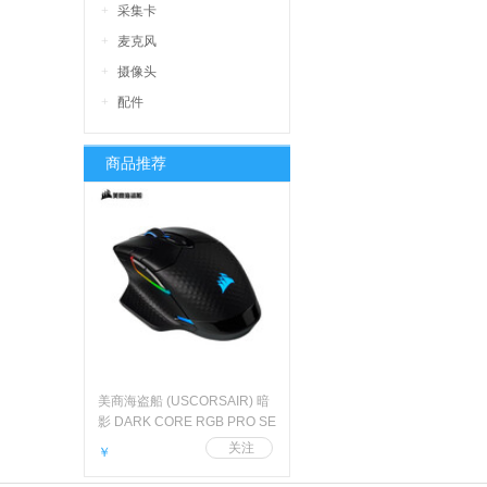
采集卡
麦克风
摄像头
配件
商品推荐
美商海盗船 (USCORSAIR) 暗
影 DARK CORE RGB PRO SE
无线鼠标 游戏鼠标 可充电
￥
18000DPI