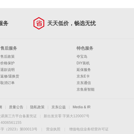
服务
天天低价，畅选无忧
售后服务
特色服务
售后政策
夺宝岛
价格保护
DIY装机
退款说明
延保服务
返修/退换货
京东E卡
取消订单
京东通信
京鱼座智能
测
|
质量公告
|
隐私政策
|
京东公益
|
Media & IR
交易第三方平台备案凭证
|
新出发京零 字第大120007号
06561155
2023）第00013号
|
营业执照
|
增值电信业务经营许可证