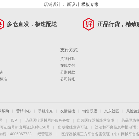
店铺设计：
新设计-模板专家
多仓直发，极速配送
正品行货，精致
支付方式
货到付款
在线支付
询
分期付款
标准
公司转账
家帮助
|
营销中心
|
手机京东
|
友情链接
|
销售联盟
|
京东社区
|
风险监
4号
|
ICP
|
药品医疗器械网络服务备案
|
自营医疗器械经营资质
|
药品网络
可证编号新出网证(京)字150号
|
出版物经营许可证
|
违法和不良信息举报电话：40
线：4006067733
经营证照
|
医疗器械第三方平台备案凭证（京）网械平台备字（